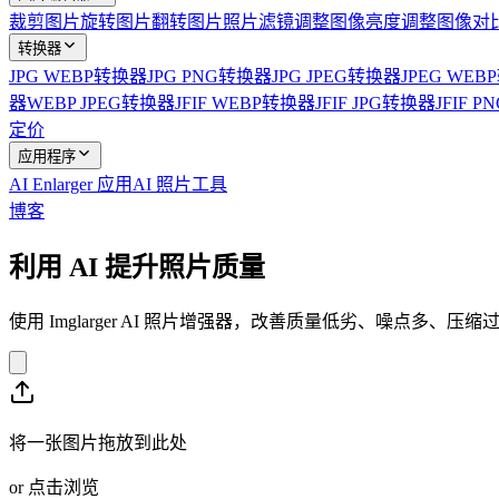
裁剪图片
旋转图片
翻转图片
照片滤镜
调整图像亮度
调整图像对
转换器
JPG WEBP转换器
JPG PNG转换器
JPG JPEG转换器
JPEG WE
器
WEBP JPEG转换器
JFIF WEBP转换器
JFIF JPG转换器
JFIF 
定价
应用程序
AI Enlarger 应用
AI 照片工具
博客
利用 AI 提升照片质量
使用 Imglarger AI 照片增强器，改善质量低劣、噪
将一张图片拖放到此处
or
点击浏览