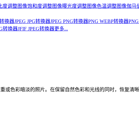
比度
调整图像饱和度
调整图像曝光度
调整图像色温
调整图像伽马
BP转换器
JPEG JPG转换器
JPEG PNG转换器
PNG WEBP转换器
PNG
PNG转换器
JFIF JPEG转换器
更多...
点多、压缩过重或色彩暗淡的照片。在保留自然色彩和光线的同时，恢复