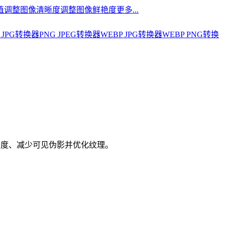
值
调整图像清晰度
调整图像鲜艳度
更多...
 JPG转换器
PNG JPEG转换器
WEBP JPG转换器
WEBP PNG转换
清晰度、减少可见伪影并优化纹理。