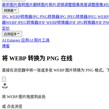
裁剪图片
旋转图片
翻转图片
照片滤镜
调整图像亮度
调整图像对
转换器
JPG WEBP转换器
JPG PNG转换器
JPG JPEG转换器
JPEG WE
器
WEBP JPEG转换器
JFIF WEBP转换器
JFIF JPG转换器
JFIF 
定价
应用程序
AI Enlarger 应用
AI 照片工具
博客
将 WEBP 转换为 PNG 在线
直接在浏览器中将一张或多张 WEBP 图片转换为 PNG 格
将 WEBP 图片拖放到此处
或
点击浏览