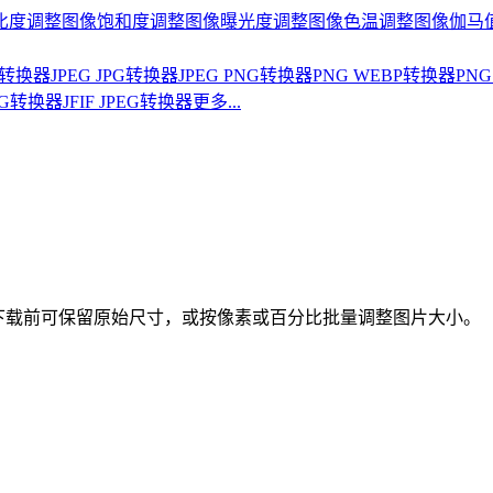
比度
调整图像饱和度
调整图像曝光度
调整图像色温
调整图像伽马
BP转换器
JPEG JPG转换器
JPEG PNG转换器
PNG WEBP转换器
PNG
PNG转换器
JFIF JPEG转换器
更多...
式。下载前可保留原始尺寸，或按像素或百分比批量调整图片大小。