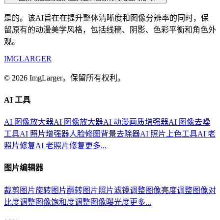
是的。该AI旨在在提升整体清晰度和图像分辨率的同时，保
留原有的动漫美学风格，包括线稿、阴影、色彩平衡和角色外
观。
IMGLARGER
© 2026 ImgLarger。保留所有权利。
AI 工具
AI 图像放大器
AI 图像放大器
AI 动漫画质增强器
AI 图像去噪
工具
AI 照片增强器
人脸修图
背景去除器
AI 照片上色工具
AI 老
照片修复
AI 老照片修复
更多...
图片编辑器
裁剪图片
旋转图片
翻转图片
照片滤镜
调整图像亮度
调整图像对
比度
调整图像饱和度
调整图像曝光度
更多...