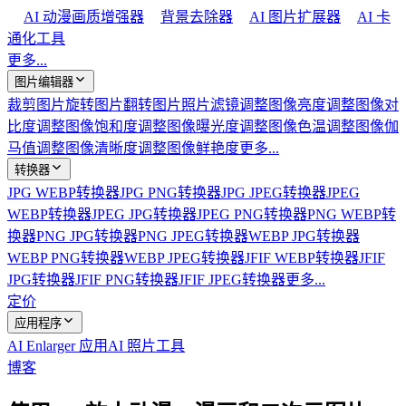
AI 动漫画质增强器
背景去除器
AI 图片扩展器
AI 卡
通化工具
更多...
图片编辑器
裁剪图片
旋转图片
翻转图片
照片滤镜
调整图像亮度
调整图像对
比度
调整图像饱和度
调整图像曝光度
调整图像色温
调整图像伽
马值
调整图像清晰度
调整图像鲜艳度
更多...
转换器
JPG WEBP转换器
JPG PNG转换器
JPG JPEG转换器
JPEG
WEBP转换器
JPEG JPG转换器
JPEG PNG转换器
PNG WEBP转
换器
PNG JPG转换器
PNG JPEG转换器
WEBP JPG转换器
WEBP PNG转换器
WEBP JPEG转换器
JFIF WEBP转换器
JFIF
JPG转换器
JFIF PNG转换器
JFIF JPEG转换器
更多...
定价
应用程序
AI Enlarger 应用
AI 照片工具
博客