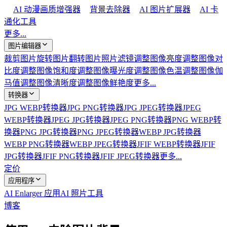
AI 动漫画质增强器
背景去除器
AI 图片扩展器
AI 卡
通化工具
更多...
图片编辑器
裁剪图片
旋转图片
翻转图片
照片滤镜
调整图像亮度
调整图像对
比度
调整图像饱和度
调整图像曝光度
调整图像色温
调整图像伽
马值
调整图像清晰度
调整图像鲜艳度
更多...
转换器
JPG WEBP转换器
JPG PNG转换器
JPG JPEG转换器
JPEG
WEBP转换器
JPEG JPG转换器
JPEG PNG转换器
PNG WEBP转
换器
PNG JPG转换器
PNG JPEG转换器
WEBP JPG转换器
WEBP PNG转换器
WEBP JPEG转换器
JFIF WEBP转换器
JFIF
JPG转换器
JFIF PNG转换器
JFIF JPEG转换器
更多...
定价
应用程序
AI Enlarger 应用
AI 照片工具
博客