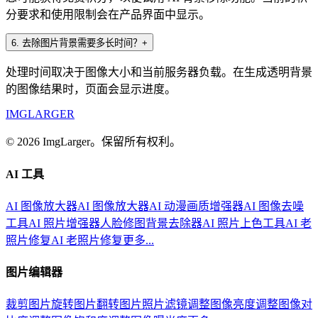
分要求和使用限制会在产品界面中显示。
6
.
去除图片背景需要多长时间？
+
处理时间取决于图像大小和当前服务器负载。在生成透明背景
的图像结果时，页面会显示进度。
IMGLARGER
© 2026 ImgLarger。保留所有权利。
AI 工具
AI 图像放大器
AI 图像放大器
AI 动漫画质增强器
AI 图像去噪
工具
AI 照片增强器
人脸修图
背景去除器
AI 照片上色工具
AI 老
照片修复
AI 老照片修复
更多...
图片编辑器
裁剪图片
旋转图片
翻转图片
照片滤镜
调整图像亮度
调整图像对