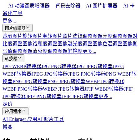
AI 动漫画质增强器
背景去除器
AI 图片扩展器
AI 卡
通化工具
更多...
图片编辑器
裁剪图片
旋转图片
翻转图片
照片滤镜
调整图像亮度
调整图像对
比度
调整图像饱和度
调整图像曝光度
调整图像色温
调整图像伽
马值
调整图像清晰度
调整图像鲜艳度
更多...
转换器
JPG WEBP转换器
JPG PNG转换器
JPG JPEG转换器
JPEG
WEBP转换器
JPEG JPG转换器
JPEG PNG转换器
PNG WEBP转
换器
PNG JPG转换器
PNG JPEG转换器
WEBP JPG转换器
WEBP PNG转换器
WEBP JPEG转换器
JFIF WEBP转换器
JFIF
JPG转换器
JFIF PNG转换器
JFIF JPEG转换器
更多...
定价
应用程序
AI Enlarger 应用
AI 照片工具
博客