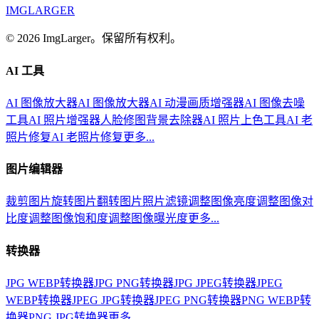
IMGLARGER
© 2026 ImgLarger。保留所有权利。
AI 工具
AI 图像放大器
AI 图像放大器
AI 动漫画质增强器
AI 图像去噪
工具
AI 照片增强器
人脸修图
背景去除器
AI 照片上色工具
AI 老
照片修复
AI 老照片修复
更多...
图片编辑器
裁剪图片
旋转图片
翻转图片
照片滤镜
调整图像亮度
调整图像对
比度
调整图像饱和度
调整图像曝光度
更多...
转换器
JPG WEBP转换器
JPG PNG转换器
JPG JPEG转换器
JPEG
WEBP转换器
JPEG JPG转换器
JPEG PNG转换器
PNG WEBP转
换器
PNG JPG转换器
更多...