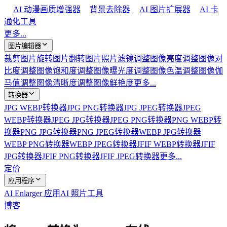
AI 动漫画质增强器
背景去除器
AI 图片扩展器
AI 卡
通化工具
更多...
图片编辑器
裁剪图片
旋转图片
翻转图片
照片滤镜
调整图像亮度
调整图像对
比度
调整图像饱和度
调整图像曝光度
调整图像色温
调整图像伽
马值
调整图像清晰度
调整图像鲜艳度
更多...
转换器
JPG WEBP转换器
JPG PNG转换器
JPG JPEG转换器
JPEG
WEBP转换器
JPEG JPG转换器
JPEG PNG转换器
PNG WEBP转
换器
PNG JPG转换器
PNG JPEG转换器
WEBP JPG转换器
WEBP PNG转换器
WEBP JPEG转换器
JFIF WEBP转换器
JFIF
JPG转换器
JFIF PNG转换器
JFIF JPEG转换器
更多...
定价
应用程序
AI Enlarger 应用
AI 照片工具
博客