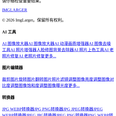
请仔细检查重要结果。
IMGLARGER
© 2026 ImgLarger。保留所有权利。
AI 工具
AI 图像放大器
AI 图像放大器
AI 动漫画质增强器
AI 图像去噪
工具
AI 照片增强器
人脸修图
背景去除器
AI 照片上色工具
AI 老
照片修复
AI 老照片修复
更多...
图片编辑器
裁剪图片
旋转图片
翻转图片
照片滤镜
调整图像亮度
调整图像对
比度
调整图像饱和度
调整图像曝光度
更多...
转换器
JPG WEBP转换器
JPG PNG转换器
JPG JPEG转换器
JPEG
WEBP转换器
JPEG JPG转换器
JPEG PNG转换器
PNG WEBP转