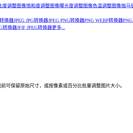
比度
调整图像饱和度
调整图像曝光度
调整图像色温
调整图像伽马
BP转换器
JPEG JPG转换器
JPEG PNG转换器
PNG WEBP转换器
PNG
PNG转换器
JFIF JPEG转换器
更多...
。下载前可保留原始尺寸，或按像素或百分比批量调整图片大小。